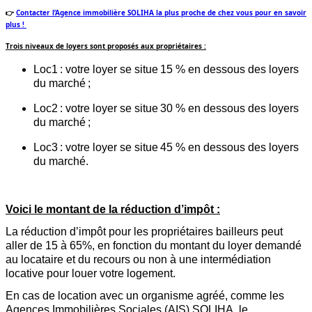
👉
Contacter l’Agence immobilière SOLIHA la plus proche de chez vous pour en savoir
plus !
Trois niveaux de loyers sont proposés aux propriétaires :
Loc1 : votre loyer se situe 15 % en dessous des loyers
du march
é ;
Loc2 : votre loyer se situe 30 % en dessous des loyers
du marché
;
Loc3 : votre loyer se situe 45 % en dessous des loyers
du marché.
Voici le montant de la réduction d’impôt :
La réduction d’impôt pour les propriétaires bailleurs peut
aller de 15 à 65%, en fonction du montant du loyer demandé
au locataire et du recours ou non à une intermédiation
locative pour louer votre logement.
En cas de location avec un organisme agréé
,
comme les
Agences
I
mm
obilière
s
S
ocia
le
s
(AIS) SOLIHA,
le