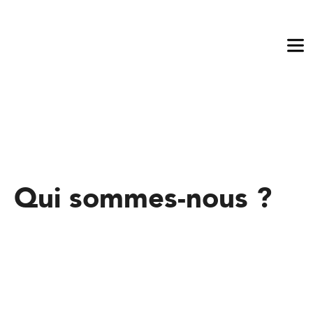
Ouv
le
me
Qui sommes-nous ?