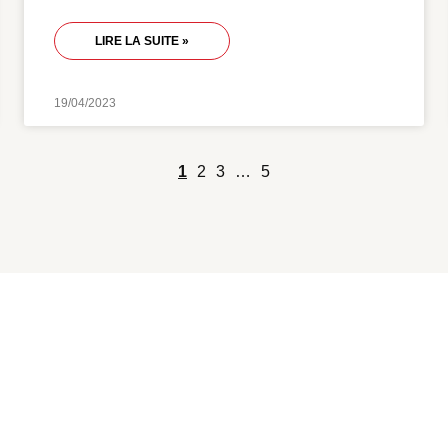
LIRE LA SUITE »
19/04/2023
1
2
3
…
5