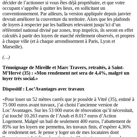
décider de l’actionner si vous êtes déjà propriétaire, et que votre
occupant s’apprête à quitter les lieux, en sollicitant un
conventionnement. Par ailleurs, la version appliquée depuis janvier
devrait améliorer la couverture du territoire. Alors que les plafonds
de loyers à respecter par les bailleurs relevaient jusqu’ici d’un
référentiel national divisé par zones, trop imprécis, ils seront en effet
calculés à partir des loyers de marché réellement observés, et propres
à chaque ville (et à chaque arrondissement à Paris, Lyon et
Marseille).
(…)
Témoignage de Mireille et Marc Travers, retraités, à Saint-
M’Hervé (35) : «Mon rendement net sera de 4,4%, malgré un
loyer très social.»
Dispositif : Loc’Avantages avec travaux
«Pour louer un 52 mètres carrés que je possède à Vitré (35), estimé à
75 000 euros avant travaux, j’ai choisi l’ancienne version de
Loc’Avantages. Sur les 53 000 euros de rénovation qu’il nécessitait,
j’ai touché 10.263 euros de l’Anah et 8.017 euros d’Action
Logement. Malgré un bail de seulement 400 euros, l’abattement de
85% sur les loyers me permettra, les travaux finis, d’espérer 4,36%
de rendement net. Je pense y loger un de mes locataires dont